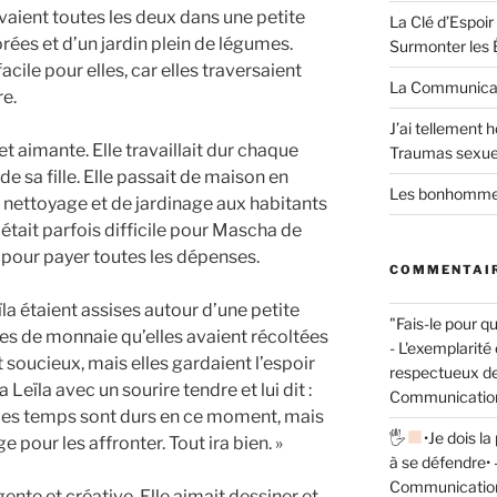
vivaient toutes les deux dans une petite
La Clé d’Espoi
rées et d’un jardin plein de légumes.
Surmonter les
facile pour elles, car elles traversaient
La Communicat
re.
J’ai tellement 
 aimante. Elle travaillait dur chaque
Traumas sexue
e sa fille. Elle passait de maison en
Les bonhommes
e nettoyage et de jardinage aux habitants
l était parfois difficile pour Mascha de
pour payer toutes les dépenses.
COMMENTAIR
la étaient assises autour d’une petite
"Fais-le pour qu
ces de monnaie qu’elles avaient récoltées
- L'exemplarit
t soucieux, mais elles gardaient l’espoir
respectueux de 
eïla avec un sourire tendre et lui dit :
Communication
. Les temps sont durs en ce moment, mais
🖐
•Je dois l
 pour les affronter. Tout ira bien. »
à se défendre• 
Communication
ligente et créative. Elle aimait dessiner et