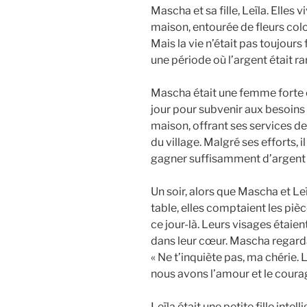
Mascha et sa fille, Leïla. Elles 
maison, entourée de fleurs colo
Mais la vie n’était pas toujours 
une période où l’argent était ra
Mascha était une femme forte et
jour pour subvenir aux besoins d
maison, offrant ses services d
du village. Malgré ses efforts, i
gagner suffisamment d’argent 
Un soir, alors que Mascha et Leï
table, elles comptaient les piè
ce jour-là. Leurs visages étaien
dans leur cœur. Mascha regarda L
« Ne t’inquiète pas, ma chérie
nous avons l’amour et le courage
Leïla était une petite fille intel