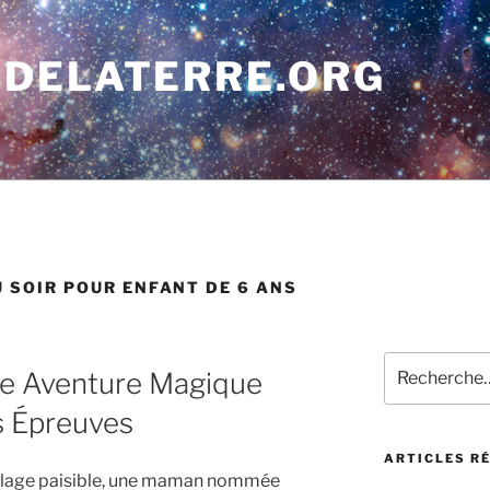
DELATERRE.ORG
U SOIR POUR ENFANT DE 6 ANS
Recherche
Une Aventure Magique
pour
:
s Épreuves
ARTICLES R
t village paisible, une maman nommée