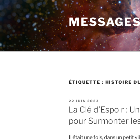
Aller
au
MESSAGES
contenu
principal
–
ÉTIQUETTE :
HISTOIRE D
PUBLIÉ
22 JUIN 2023
LE
La Clé d’Espoir : 
pour Surmonter le
Il était une fois, dans un peti