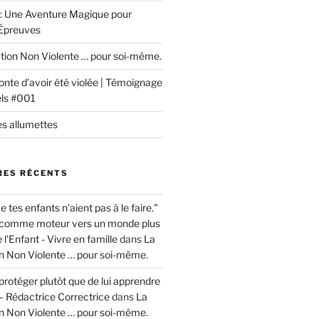
r : Une Aventure Magique pour
 Épreuves
ion Non Violente … pour soi-même.
honte d’avoir été violée | Témoignage
ls #001
 allumettes
ES RÉCENTS
e tes enfants n'aient pas à le faire."
é comme moteur vers un monde plus
l'Enfant - Vivre en famille
dans
La
 Non Violente … pour soi-même.
a protéger plutôt que de lui apprendre
– Rédactrice Correctrice
dans
La
 Non Violente … pour soi-même.